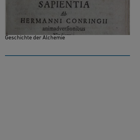
Hermetis, Aegyptiorum, et
Chemicorum Sapientia
Ein seltenes und umfassendes Werk über die frühe
Geschichte der Alchemie