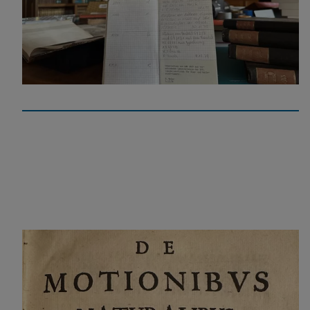
Die Huntsman Notizbücher
Eine zeitgemässere Fortführung einer alten Praxis.