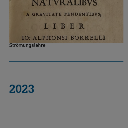
De motionibus naturalibus a gravitate
pendentibus
Der grundlegende Text der modernen
Strömungslehre.
2023