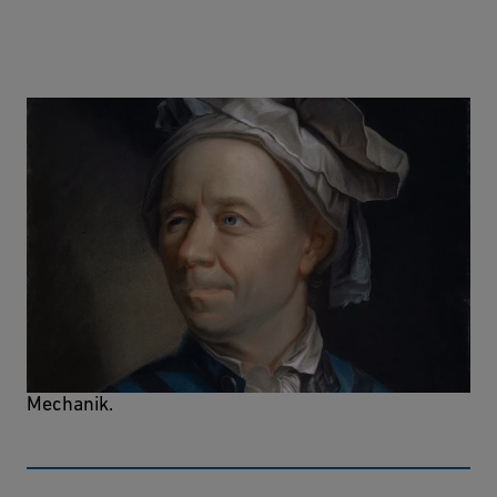
Neue Grundsätze der Artillerie
Ein Werk von besonderer Bedeutung für die
Geschichte der angewandten Newtonschen
Mechanik.