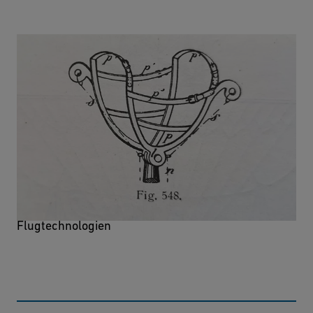
Die deutschen Patente über
Flugapparate
Eine umfassende Sammlung über bahnbrechende
Flugtechnologien