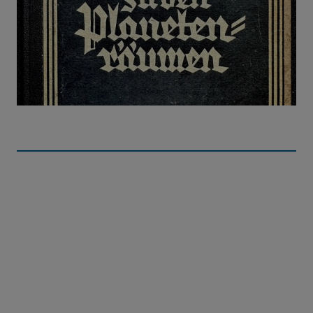
Die Rakete zu den Planetenräumen
Ein valabler Kandidat für das Jahr Null in der
wissenschaftlichen Literatur des Wettlaufs ins All.