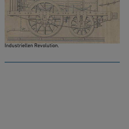
Encyklopädisches Handbuch des
Maschinen- und Fabrikenwesens
Ein Crashkurs über die Grundlagen der
Industriellen Revolution.