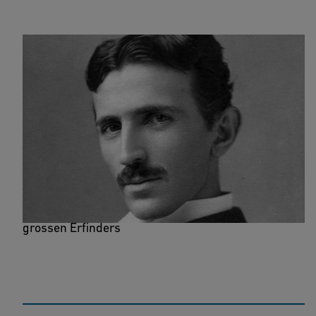
The Inventions, Researches and
Writings of Nikola Tesla
Das breite Spektrum der frühen Entwürfe des
grossen Erfinders