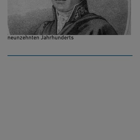
Grundlehren der Chemie in
technischer Beziehung
Eines der einflussreichsten Chemielehrbücher des
neunzehnten Jahrhunderts