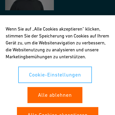
Wenn Sie auf „Alle Cookies akzeptieren“ klicken,
stimmen Sie der Speicherung von Cookies auf Ihrem
Gerät zu, um die Websitenavigation zu verbessern,
die Websitenutzung zu analysieren und unsere
Christopher
Zoller-Blundell
Marketingbemühungen zu unterstützen.
Wissenschaftlicher Bibliothekar
Eisenbibliothek, Stiftung der Georg Fischer AG
Cookie-Einstellungen
Klostergutstrasse 4
8252
Schlatt
Schweiz
Alle ablehnen
+41 52 547 12 98
website
e-mail