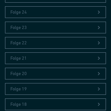
die Welt zu entdecken» trägt. Das Buch, das wir auch in der
Folge 24
Eisenbibliothek haben, gibt einen sehr interessanten Einblick in
die Vorstellung von der Welt vor 500 Jahren. Wenn man dieses
Buch gelesen hat, versteht man Sebastian Münsters
Folge 23
Cosmographia noch besser. Beide Bücher zu lesen ist daher
sehr empfehlenswert.
Folge 22
Werfen Sie einen Blick auf die Illustrationen!
Folge 21
Folge 20
Folge 19
Folge 18