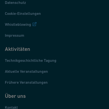
Datenschutz
Cookie-Einstellungen
Whistleblowing
Impressum
Aktivitäten
Technikgeschichtliche Tagung
Aktuelle Veranstaltungen
Frühere Veranstaltungen
Das Murmeltier
Über uns
Nicht alle Tiere in der Cosmographei waren gefährlich. Auch
Kontakt
kleine Tierchen, wie dieses Murmeltier, wurden beschrieben