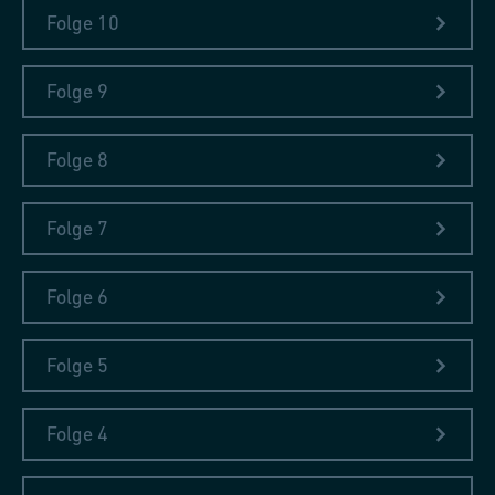
Folge 10
Folge 9
Norwegischer Dorsch
Folge 8
In Norwegen gab es damals diese gefährlichen Dorsche. Je
weiter weg von Basel, wo Sebastian Münster in seiner
Folge 7
Schreibstube sass, desto unrealistischer die Tiere und
Menschen.
Folge 6
Folge 5
Folge 4