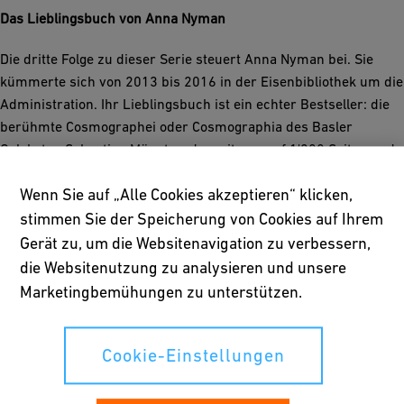
Das Lieblingsbuch von Anna Nyman
Die dritte Folge zu dieser Serie steuert Anna Nyman bei. Sie
kümmerte sich von 2013 bis 2016 in der Eisenbibliothek um die
Administration. Ihr Lieblingsbuch ist ein echter Bestseller: die
berühmte Cosmographei oder Cosmographia des Basler
Gelehrten Sebastian Münster, der mit uns auf 1'200 Seiten und
Hunderten von Holzschnitten eine Reise durch die ganze ihm
Wenn Sie auf „Alle Cookies akzeptieren“ klicken,
bekannte Welt unternimmt.
stimmen Sie der Speicherung von Cookies auf Ihrem
Gerät zu, um die Websitenavigation zu verbessern,
die Websitenutzung zu analysieren und unsere
Die Leserin
Marketingbemühungen zu unterstützen.
Das Buch
Cookie-Einstellungen
Sebastian Münster: Cosmographei oder