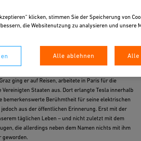
e Electrical Engineer, 1894)
akzeptieren“ klicken, stimmen Sie der Speicherung von Coo
erbessern, die Websitenutzung zu analysieren und unser
theksbestandes zur Geschichte der Elektrotechnik.
Alle ablehnen
Alle
gen
Gegenstand des Buchs, wurde 1856 in Smiljan in
z ging er auf Reisen, arbeitete in Paris für die
Vereinigten Staaten aus. Dort erlangte Tesla innerhalb
e bemerkenswerte Berühmtheit für seine elektrischen
edoch aus der öffentlichen Erinnerung. Erst mit der
serem täglichen Leben – und nicht zuletzt mit dem
gen, die allerdings neben dem Namen nichts mit ihm
ur geworden.