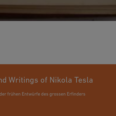
d Writings of Nikola Tesla
der frühen Entwürfe des grossen Erfinders