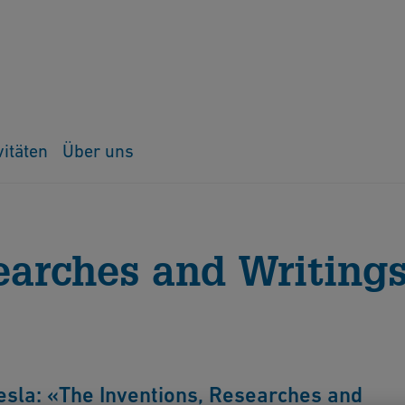
vitäten
Über uns
searches and Writings of Nikola Tesla
earches and Writings
sla: «The Inventions, Researches and