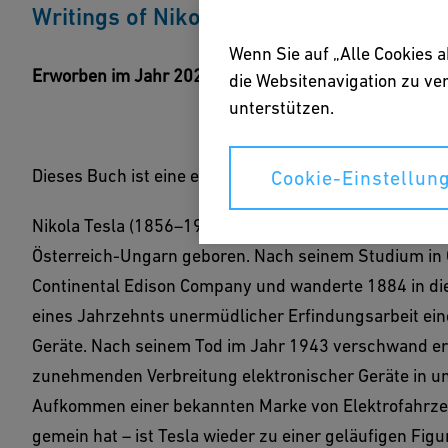
Writings of Nikola Tesla» (New York: Th
Wenn Sie auf „Alle Cookies 
Erworben im Jahr 2021
die Websitenavigation zu v
unterstützen.
Dieses Buch ist eine erhellende Ergänzung des Biblio
Cookie-Einstellun
Nikola Tesla (1856–1943), gleichzeitig Mitautor und 
Österreich-Ungarn geboren. Nach seinem Studium in Gra
Continental Edison Company und wanderte 1884 in die 
eines Jahrzehnts unermüdlicher Erfindungsarbeit ein
Geräte. Nach seinem Tod im Jahr 1943 verschwand er j
zunehmenden Verbreitung elektronischer Geräte in un
Aufkommen einer bekannten Marke von Elektrofahrzeu
gemein hat – ist Tesla wieder zu einer geläufigen Fig