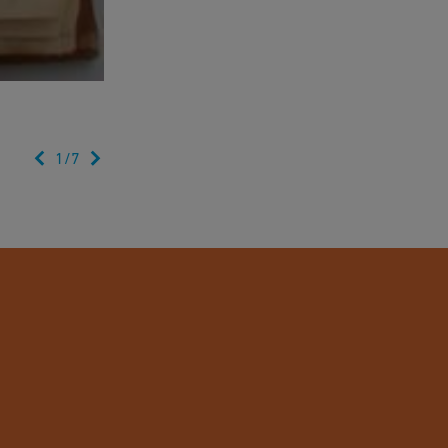
1
/
7