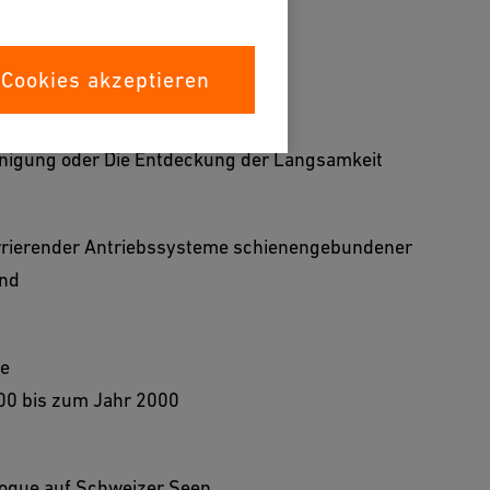
g
 Cookies akzeptieren
nigung oder Die Entdeckung der Langsamkeit
rrierender Antriebssysteme schienengebundener
and
ge
00 bis zum Jahr 2000
oque auf Schweizer Seen