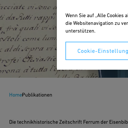
Wenn Sie auf „Alle Cookies 
die Websitenavigation zu v
unterstützen.
Cookie-Einstellun
Publikationen
Home
Publikationen
Hier finden Sie interne und externe Publikationen,
basieren.
Die technikhistorische Zeitschrift Ferrum der Eisenbib