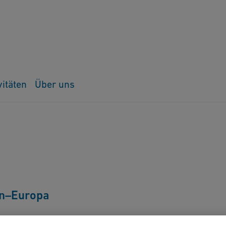
vitäten
Über uns
en–Europa