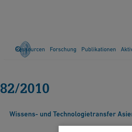
Ressourcen
Forschung
Publikationen
Akti
Home
Publikationen
Ferrum
Alle Ausgaben
82-2010
82/2010
Wissens- und Technologietransfer Asi