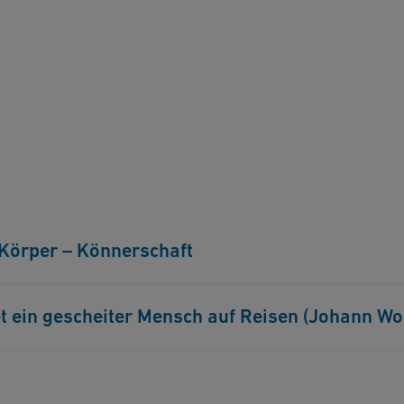
– Körper – Könnerschaft
tof Thurnherr
det ein gescheiter Mensch auf Reisen (Johann W