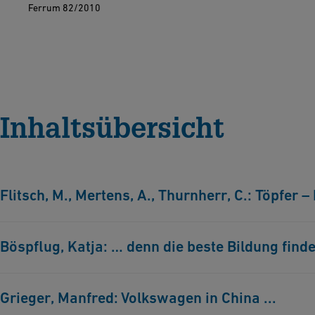
Ferrum 82/2010
Inhaltsübersicht
Flitsch, M., Mertens, A., Thurnherr, C.: Töpfer 
Mareile Flitsch, Anette Mertens und Chris
Böspflug, Katja: … denn die beste Bildung fin
Töpfer – Körper – Könnerschaft
Katja Böspflug
Grieger, Manfred: Volkswagen in China ...