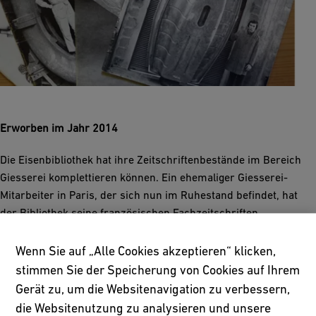
Erworben im Jahr 2014
Die Eisenbibliothek hat ihre Zeitschriftenbestände im Bereich
Giesserei komplettieren können. Ein ehemaliger Giesserei-
Mitarbeiter in Paris, der sich nun im Ruhestand befindet, hat
der Bibliothek seine französischen Fachzeitschriften
überlassen, die einen Zeitraum von über 40 Jahren, beginnend
Mitte der 1960er Jahre, abdecken.
Wenn Sie auf „Alle Cookies akzeptieren“ klicken,
stimmen Sie der Speicherung von Cookies auf Ihrem
Gerät zu, um die Websitenavigation zu verbessern,
die Websitenutzung zu analysieren und unsere