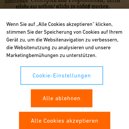
Wenn Sie auf „Alle Cookies akzeptieren“ klicken,
stimmen Sie der Speicherung von Cookies auf Ihrem
Gerät zu, um die Websitenavigation zu verbessern,
die Websitenutzung zu analysieren und unsere
Marketingbemühungen zu unterstützen.
Cookie-Einstellungen
Alle ablehnen
Alle Cookies akzeptieren
Seit über 150 Jahren produziert GF Fittings aus Temperguss.