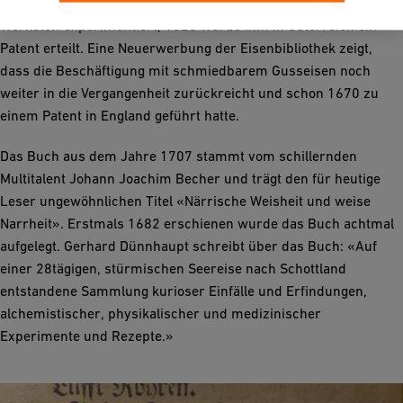
Johann Conrad Fischer hatte schon vorher mit diesem
Werkstoff experimentiert, 1828 wurde ihm in Österreich ein
Patent erteilt. Eine Neuerwerbung der Eisenbibliothek zeigt,
dass die Beschäftigung mit schmiedbarem Gusseisen noch
weiter in die Vergangenheit zurückreicht und schon 1670 zu
einem Patent in England geführt hatte.
Das Buch aus dem Jahre 1707 stammt vom schillernden
Multitalent Johann Joachim Becher und trägt den für heutige
Leser ungewöhnlichen Titel «Närrische Weisheit und weise
Narrheit». Erstmals 1682 erschienen wurde das Buch achtmal
aufgelegt. Gerhard Dünnhaupt schreibt über das Buch: «Auf
einer 28tägigen, stürmischen Seereise nach Schottland
entstandene Sammlung kurioser Einfälle und Erfindungen,
alchemistischer, physikalischer und medizinischer
Experimente und Rezepte.»