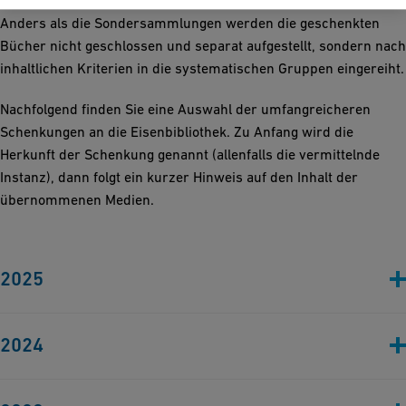
Anders als die Sondersammlungen werden die geschenkten
Bücher nicht geschlossen und separat aufgestellt, sondern nach
inhaltlichen Kriterien in die systematischen Gruppen eingereiht.
Nachfolgend finden Sie eine Auswahl der umfangreicheren
Schenkungen an die Eisenbibliothek. Zu Anfang wird die
Herkunft der Schenkung genannt (allenfalls die vermittelnde
Instanz), dann folgt ein kurzer Hinweis auf den Inhalt der
übernommenen Medien.
2025
Technorama
, Winterthur, Schweiz – mehrere hundert Bücher
2024
über die Industriegeschichte in der Schweiz und im Ausland
sowie über Wissenschaft und Technologie
Huntsman Advanced Materials
, Basel, Schweiz – der grösste
Jürgen Harsch
, Schaffhausen, Schweiz - Bücher