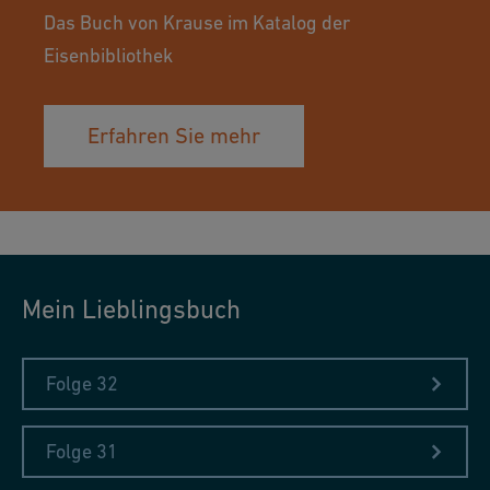
sind. Die Muster stammen zum grössten Teil aus der Produktion
Das Buch von Krause im Katalog der
der benachbarten Kunstgiesserei St. Gallen, wo in der
Eisenbibliothek
Patinawerkstatt das Handwerk der Metallfärbung gepflegt und
weiterentwickelt wird.
Erfahren Sie mehr
Links
Lesen Sie mehr über die Probierkunst
Mein Lieblingsbuch
Das Werkstoffrchiv im Sitterwerk
Folge 32
Folge 31