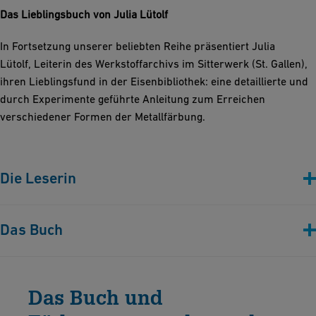
Das Lieblingsbuch von Julia Lütolf
In Fortsetzung unserer beliebten Reihe präsentiert Julia
Lütolf, Leiterin des Werkstoffarchivs im Sitterwerk (St. Gallen),
ihren Lieblingsfund in der Eisenbibliothek: eine detaillierte und
durch Experimente geführte Anleitung zum Erreichen
verschiedener Formen der Metallfärbung.
Die Leserin
Das Buch
Hugo Krause: Metallfärbung – Die wichtigsten
Verfahren zur Oberflächenfärbung und zum
Das Buch und
Schutz von Metallgegenständen. (München: