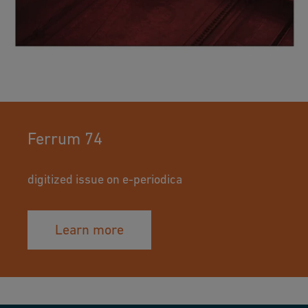
Ferrum 74
digitized issue on e-periodica
Learn more