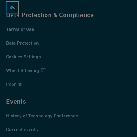
Consequently, specific characteristics had to be applied to the
hydraulic engineering and how water was used in the mountain
Data Protection & Compliance
towns. The time frame of the study in the following is limited to
the time during which the mountain towns were founded until
Terms of Use
the onset of industrialization.
Data Protection
Cookies Settings
Whistleblowing
Imprint
Events
History of Technology Conference
Current events