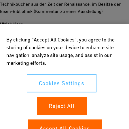
Technikbücher aus der Zeit der Renaissance, im Besitze der
Eisen-Bibliothek (Kommentar zu einer Ausstellung)
Ulrich Kern
Schriftliche Quellen zur Geschichte der Radartechnik
By clicking “Accept All Cookies”, you agree to the
Wolfgang König
storing of cookies on your device to enhance site
«Moderne» Technikgeschichte als Sozialwissenschaft und
navigation, analyze site usage, and assist in our
«nachmoderne» Technikgeschichte
marketing efforts.
Norbert Lang
Die industrielle Revolution im Spiegel des Nachlasses von
Cookies Settings
Johann Georg Bodmer
Hans-Peter Münzenmayer
Reject All
Archivalien zur Technik des Barock
Tom F. Peters
Persönliche Fragestellungen zur Bearbeitung von Quellen zur
Accept All Cookies