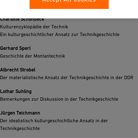
Geschichte des Ingenieurswesens
Charlotte Schönbeck
Kulturenzyklopädie der Technik
Ein kulturgeschichtlicher Ansatz zur Technikgeschichte
Gerhard Sperl
Geschichte der Montantechnik
Albrecht Strobel
Der materialistische Ansatz der Technikgeschichte in der DDR
Lothar Suhling
Bemerkungen zur Diskussion in der Technikgeschichte
Jürgen Teichmann
Der idealistisch kulturgeschichtliche Ansatz in der
Technikgeschichte